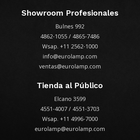
Showroom Profesionales
Bulnes 992
4862-1055
/
4865-7486
Wsap.
+11 2562-1000
info@eurolamp.com
ventas@eurolamp.com
Tienda al Público
Elcano 3599
4551-4007
/
4551-3703
Wsap.
+11 4996-7000
eurolamp@eurolamp.com