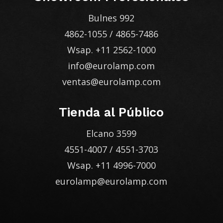
Bulnes 992
4862-1055
/
4865-7486
Wsap.
+11 2562-1000
info@eurolamp.com
ventas@eurolamp.com
Tienda al Público
Elcano 3599
4551-4007
/
4551-3703
Wsap.
+11 4996-7000
eurolamp@eurolamp.com