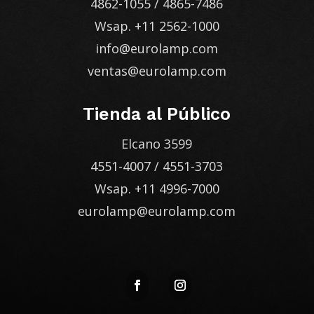
4862-1055
/
4865-7486
Wsap.
+11 2562-1000
info@eurolamp.com
ventas@eurolamp.com
Tienda al Público
Elcano 3599
4551-4007
/
4551-3703
Wsap.
+11 4996-7000
eurolamp@eurolamp.com