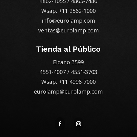
4862-1055
/
4865-7486
Wsap.
+11 2562-1000
info@eurolamp.com
ventas@eurolamp.com
Tienda al Público
Elcano 3599
4551-4007
/
4551-3703
Wsap.
+11 4996-7000
eurolamp@eurolamp.com