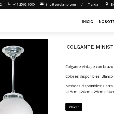
92
+11 2562-1000
info@eurolamp.com
/
Tienda :
E
INICIO
NOSOT
COLGANTE MINIST
Colgante vintage con brazo f
Colores disponibles: Blanc
Medidas disponibles: Barr
ø15cm ø20cm ø25cm ø30
Volver