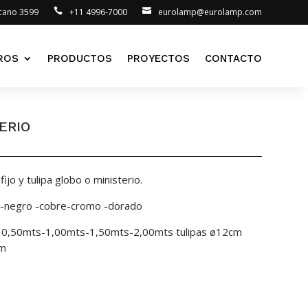
lcano 3599
+11 4996-7000
eurolamp@eurolamp.com
ROS
PRODUCTOS
PROYECTOS
CONTACTO
ERIO
ijo y tulipa globo o ministerio.
o -negro -cobre-cromo -dorado
al 0,50mts-1,00mts-1,50mts-2,00mts tulipas ø12cm
cm