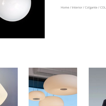
Home
/
Interior
/
Colgante
/ COL