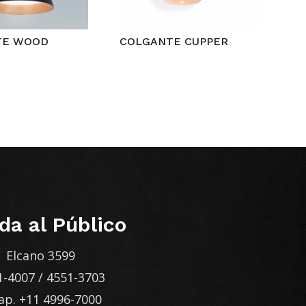
TE WOOD
COLGANTE CUPPER
da al Público
Elcano 3599
1-4007
/
4551-3703
ap.
+11 4996-7000