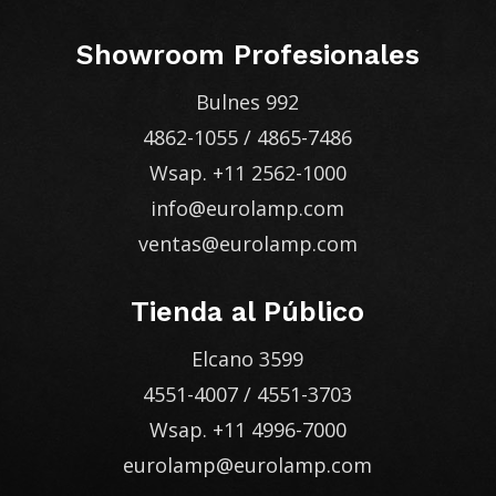
Showroom Profesionales
Bulnes 992
4862-1055
/
4865-7486
Wsap.
+11 2562-1000
info@eurolamp.com
ventas@eurolamp.com
Tienda al Público
Elcano 3599
4551-4007
/
4551-3703
Wsap.
+11 4996-7000
eurolamp@eurolamp.com