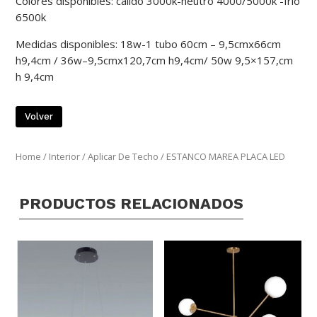
Colores disponibles: calido 3000k-neutro 4000/5000k -frio
6500k
Medidas disponibles: 18w-1 tubo 60cm – 9,5cmx66cm
h9,4cm / 36w–9,5cmx120,7cm h9,4cm/ 50w 9,5×157,cm
h 9,4cm
Volver
Home
/
Interior
/
Aplicar De Techo
/ ESTANCO MAREA PLACA LED
PRODUCTOS RELACIONADOS