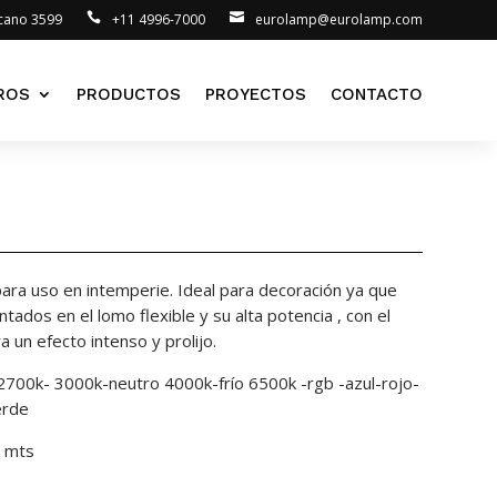
lcano 3599
+11 4996-7000
eurolamp@eurolamp.com
ROS
PRODUCTOS
PROYECTOS
CONTACTO
 para uso en intemperie. Ideal para decoración ya que
ados en el lomo flexible y su alta potencia , con el
 un efecto intenso y prolijo.
 2700k- 3000k-neutro 4000k-frío 6500k -rgb -azul-rojo-
erde
5 mts