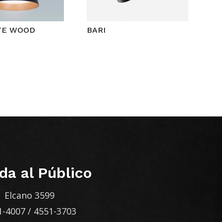
TE WOOD
BARI
da al Público
Elcano 3599
1-4007
/
4551-3703