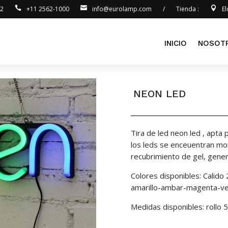
92
+11 2562-1000
info@eurolamp.com
/
Tienda :
E
INICIO
NOSOT
NEON LED
Tira de led neon led , apta
los leds se enceuentran mont
recubrimiento de gel, genera
Colores disponibles: Calido
amarillo-ambar-magenta-v
Medidas disponibles: rollo 