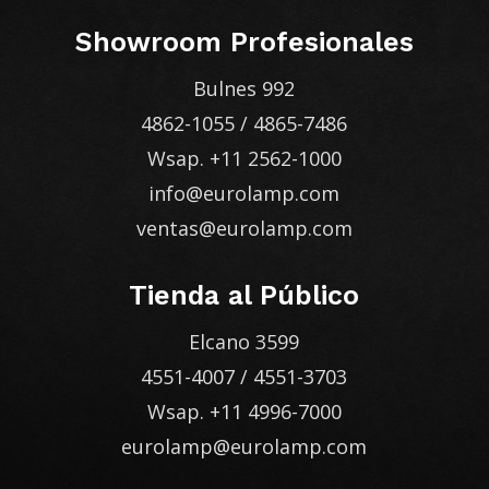
Showroom Profesionales
Bulnes 992
4862-1055
/
4865-7486
Wsap.
+11 2562-1000
info@eurolamp.com
ventas@eurolamp.com
Tienda al Público
Elcano 3599
4551-4007
/
4551-3703
Wsap.
+11 4996-7000
eurolamp@eurolamp.com