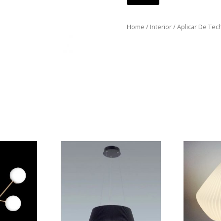
Home
/
Interior
/
Aplicar De Tec