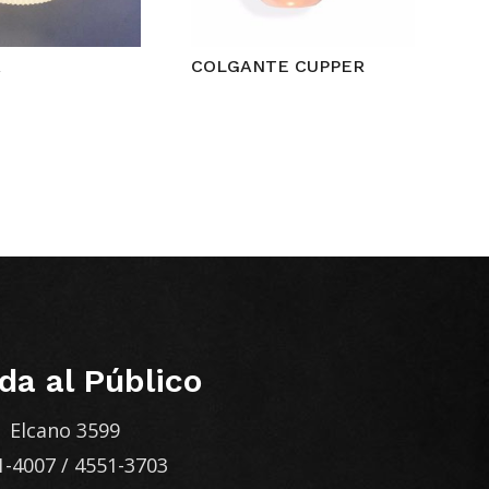
A
COLGANTE CUPPER
da al Público
Elcano 3599
1-4007
/
4551-3703