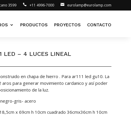
lcano 3599
+11 4996-7000
eurolamp@eurolamp.com
ROS
PRODUCTOS
PROYECTOS
CONTACTO
1 LED – 4 LUCES LINEAL
construido en chapa de hierro . Para ar111 led gu10. La
2 aros para generar movimiento cardanico y así poder
osicionamiento de la luz.
-negro-gris- acero
al :18,5cm x 69cm h 10cm cuadrado 36cmx36cm h 10cm