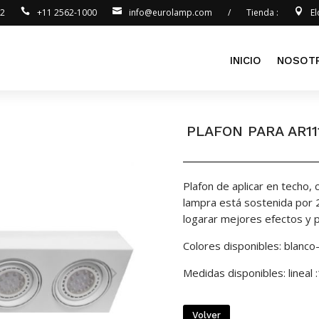
92
+11 2562-1000
info@eurolamp.com
/
Tienda :
E
INICIO
NOSOT
PLAFON PARA AR11
Plafon de aplicar en techo, 
lampra está sostenida por 
logarar mejores efectos y p
Colores disponibles: blanco
Medidas disponibles: line
Volver