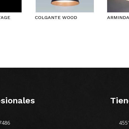
TAGE
COLGANTE WOOD
ARMIND
sionales
Tien
7486
455