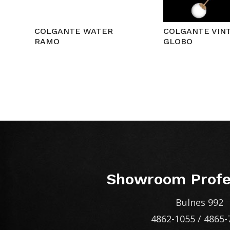
COLGANTE WATER
COLGANTE VIN
RAMO
GLOBO
Showroom Profe
Bulnes 992
4862-1055
/
4865-