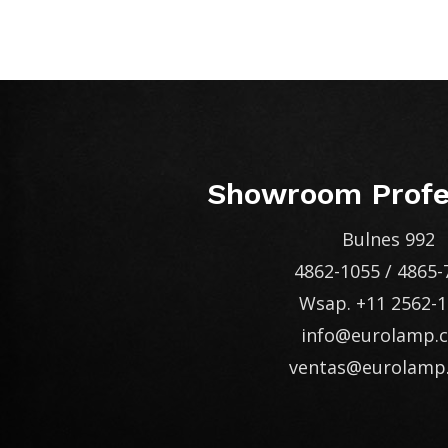
Showroom Profe
Bulnes 992
4862-1055
/
4865-
Wsap.
+11 2562-
info@eurolamp.
ventas@eurolamp