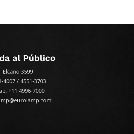
da al Público
Elcano 3599
1-4007
/
4551-3703
ap.
+11 4996-7000
lamp@eurolamp.com