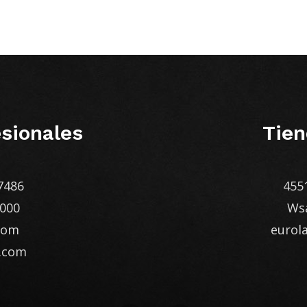
sionales
Tien
7486
455
1000
Ws
com
euro
.com