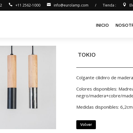
92
+11 2562-1000
info@eurolamp.com
/
Tienda :
E
INICIO
NOSOT
TOKIO
Colgante cilidnro de mader
Colores disponibles: Madr
negro/madera+cobre/mad
Medidas disponibles: 6,2c
Volver