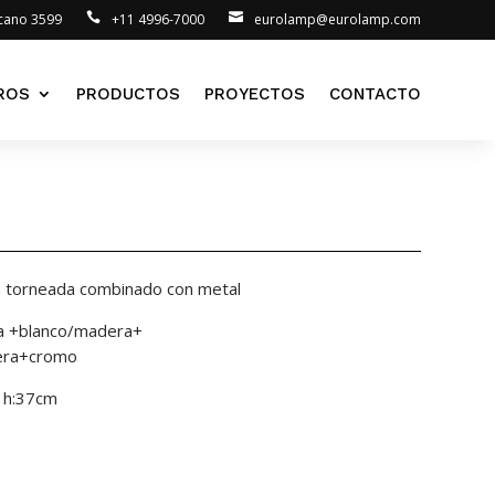
lcano 3599
+11 4996-7000
eurolamp@eurolamp.com
ROS
PRODUCTOS
PROYECTOS
CONTACTO
a torneada combinado con metal
ea +blanco/madera+
era+cromo
m h:37cm