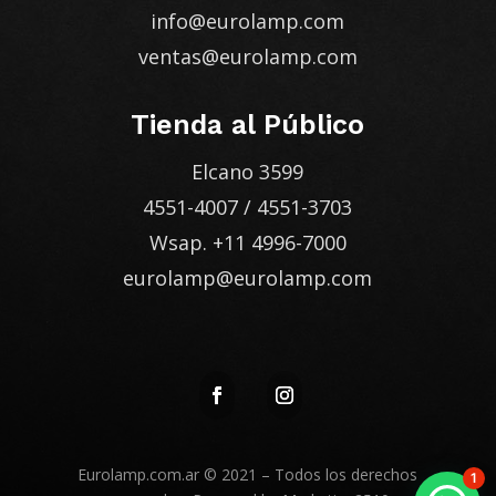
info@eurolamp.com
ventas@eurolamp.com
Tienda al Público
Elcano 3599
4551-4007
/
4551-3703
Wsap.
+11 4996-7000
eurolamp@eurolamp.com
Eurolamp.com.ar
© 2021 – Todos los derechos
1