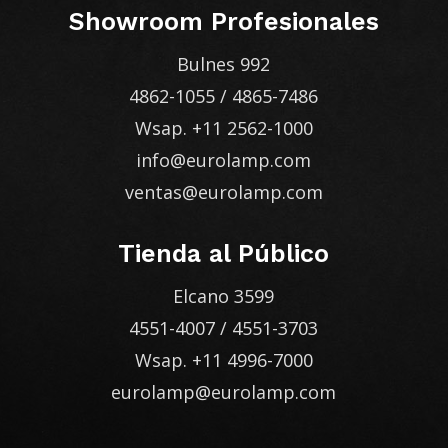
Showroom Profesionales
Bulnes 992
4862-1055
/
4865-7486
Wsap.
+11 2562-1000
info@eurolamp.com
ventas@eurolamp.com
Tienda al Público
Elcano 3599
4551-4007
/
4551-3703
Wsap.
+11 4996-7000
eurolamp@eurolamp.com