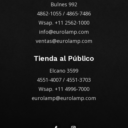
Bulnes 992
4862-1055
/
4865-7486
Wsap.
+11 2562-1000
info@eurolamp.com
ventas@eurolamp.com
Tienda al Público
Elcano 3599
4551-4007
/
4551-3703
Wsap.
+11 4996-7000
eurolamp@eurolamp.com