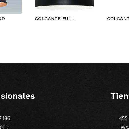
OD
COLGANTE FULL
COLGANT
sionales
Tien
7486
455
1000
Ws