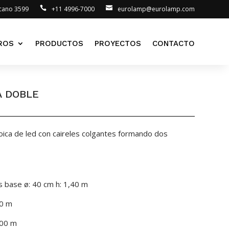
lcano 3599
+11 4996-7000
eurolamp@eurolamp.com
ROS
PRODUCTOS
PROYECTOS
CONTACTO
A DOBLE
oica de led con caireles colgantes formando dos
s base ø: 40 cm h: 1,40 m
70 m
,00 m