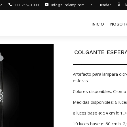
92
+11 2562-1000
info@eurolamp.com
/
Tienda :
E
INICIO
NOSOT
COLGANTE ESFER
Artefacto para lampara dicr
esferas .
Colores disponibles: Cromo
Medidas disponibles: 6 luce
8 luces base ø: 54 cm h: 1,
10 luces base ø: 60 cm h: 2