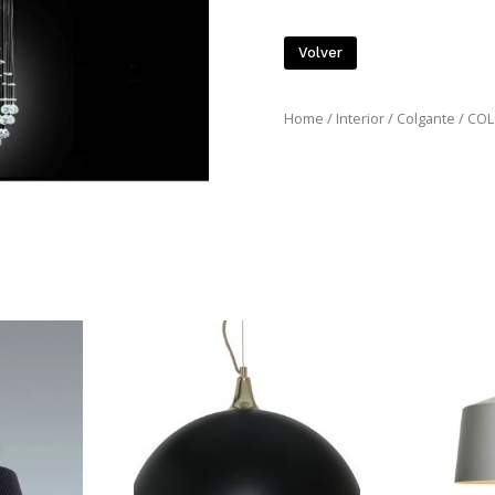
Volver
Home
/
Interior
/
Colgante
/ CO