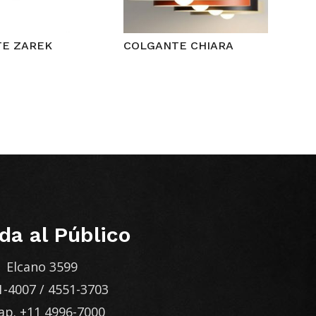
E ZAREK
COLGANTE CHIARA
da al Público
Elcano 3599
1-4007
/
4551-3703
ap.
+11 4996-7000