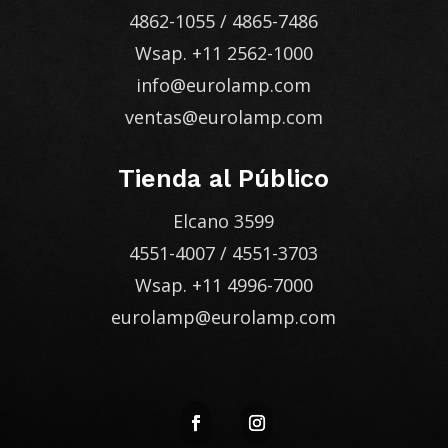
4862-1055
/
4865-7486
Wsap.
+11 2562-1000
info@eurolamp.com
ventas@eurolamp.com
Tienda al Público
Elcano 3599
4551-4007
/
4551-3703
Wsap.
+11 4996-7000
eurolamp@eurolamp.com