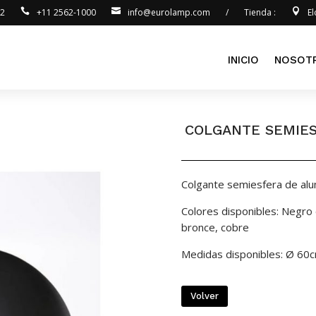
92
+11 2562-1000
info@eurolamp.com
/
Tienda :
E
INICIO
NOSOT
COLGANTE SEMIE
Colgante semiesfera de alum
Colores disponibles: Negro c
bronce, cobre
Medidas disponibles: Ø 60
Volver