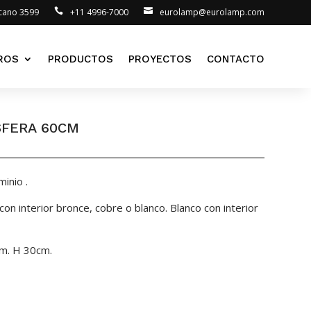
lcano 3599
+11 4996-7000
eurolamp@eurolamp.com
ROS
PRODUCTOS
PROYECTOS
CONTACTO
SFERA 60CM
inio .
on interior bronce, cobre o blanco. Blanco con interior
cm. H 30cm.