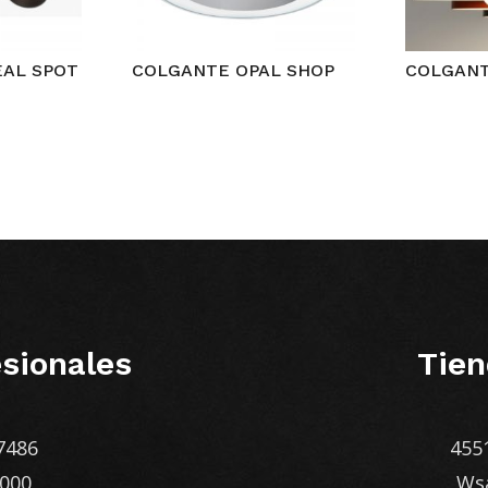
EAL SPOT
COLGANTE OPAL SHOP
COLGANT
sionales
Tien
7486
455
1000
Ws