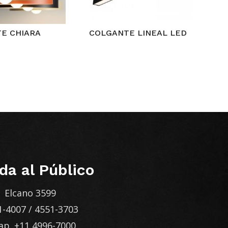
E CHIARA
COLGANTE LINEAL LED
da al Público
Elcano 3599
1-4007
/
4551-3703
ap.
+11 4996-7000