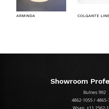
ARMINDA
COLGANTE LIN
Showroom Profe
Bulnes 992
4862-1055
/
4865-
Wsap.
+11 2562-