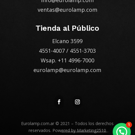
info@eurolamp.com
ventas@eurolamp.com
Tienda al Público
Elcano 3599
4551-4007
/
4551-3703
Wsap.
+11 4996-7000
eurolamp@eurolamp.com
Eurolamp.com.ar
© 2021 – Todos los derechos
1
reservados. Powered by
Marketing2510
Enviá tu consulta