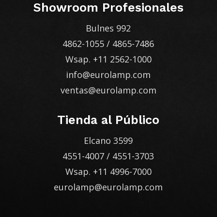
Showroom Profesionales
Bulnes 992
4862-1055
/
4865-7486
Wsap.
+11 2562-1000
info@eurolamp.com
ventas@eurolamp.com
Tienda al Público
Elcano 3599
4551-4007
/
4551-3703
Wsap.
+11 4996-7000
eurolamp@eurolamp.com