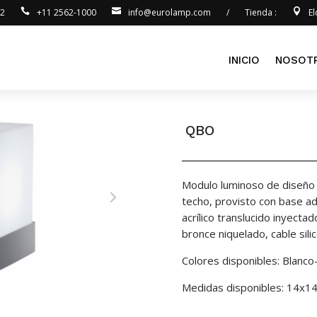
92
+11 2562-1000
info@eurolamp.com
/
Tienda :
E
INICIO
NOSOT
QBO
Modulo luminoso de diseño g
techo, provisto con base ad
acrílico translucido inyect
bronce niquelado, cable sil
Colores disponibles: Blanco
Medidas disponibles: 14x