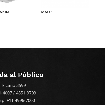
 AKIM
MAO 1
da al Público
Elcano 3599
1-4007
/
4551-3703
ap.
+11 4996-7000