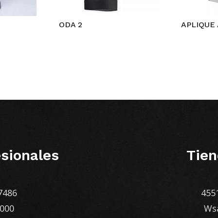
ODA 2
APLIQUE
sionales
Tien
7486
455
1000
Ws