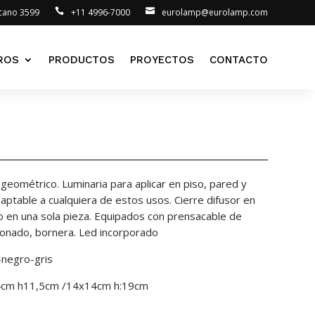
lcano 3599
+11 4996-7000
eurolamp@eurolamp.com
ROS
PRODUCTOS
PROYECTOS
CONTACTO
eométrico. Luminaria para aplicar en piso, pared y
aptable a cualquiera de estos usos. Cierre difusor en
ado en una sola pieza. Equipados con prensacable de
iconado, bornera. Led incorporado
-negro-gris
14cm h11,5cm /14x14cm h:19cm