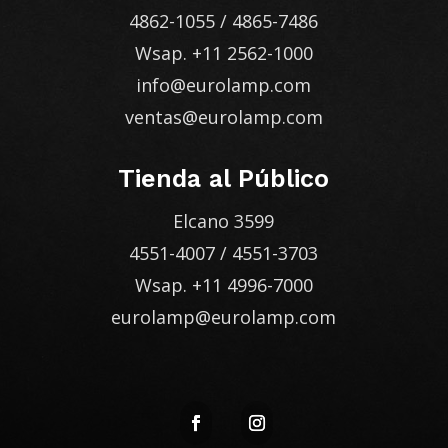
4862-1055
/
4865-7486
Wsap.
+11 2562-1000
info@eurolamp.com
ventas@eurolamp.com
Tienda al Público
Elcano 3599
4551-4007
/
4551-3703
Wsap.
+11 4996-7000
eurolamp@eurolamp.com