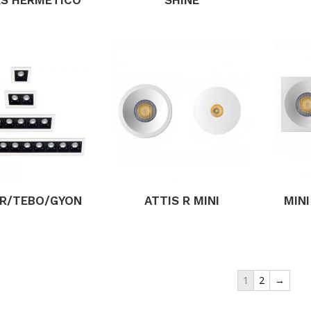
R/TEBO/GYON
ATTIS R MINI
MIN
1
2
→