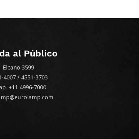
da al Público
Elcano 3599
1-4007
/
4551-3703
ap.
+11 4996-7000
lamp@eurolamp.com