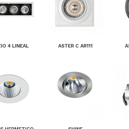
IO 4 LINEAL
ASTER C AR111
A
S HERMETICO
SHINE