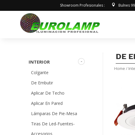
Showroom Profesionales :
Bulnes 9
DE 
INTERIOR
Home
/
Inte
Colgante
De Embutir
Aplicar De Techo
Aplicar En Pared
Lámparas De Pie-Mesa
Tiras De Led-Fuentes-
Accesorios