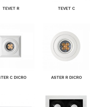
TEVET R
TEVET C
STER C DICRO
ASTER R DICRO