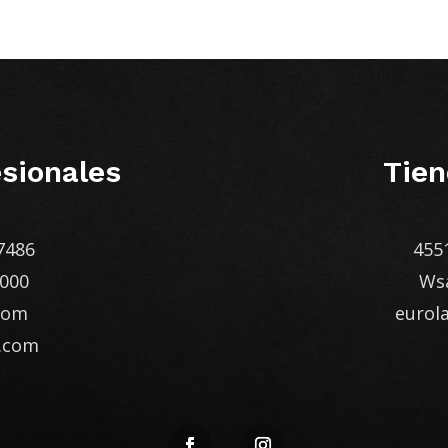
sionales
Tien
7486
455
1000
Ws
com
euro
.com