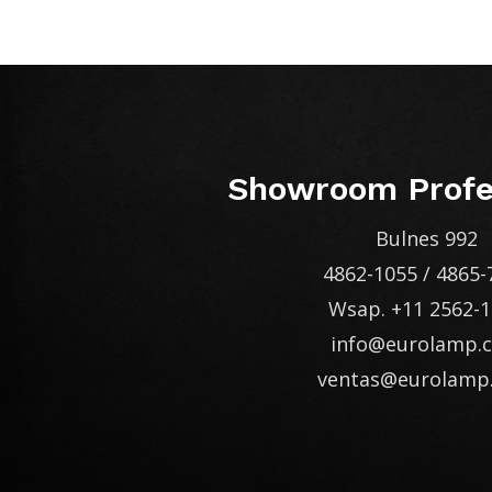
Showroom Profe
Bulnes 992
4862-1055
/
4865-
Wsap.
+11 2562-
info@eurolamp.
ventas@eurolamp