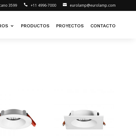
lcano 3599
+11 4996-7000
eurolamp@eurolamp.com
ROS
PRODUCTOS
PROYECTOS
CONTACTO