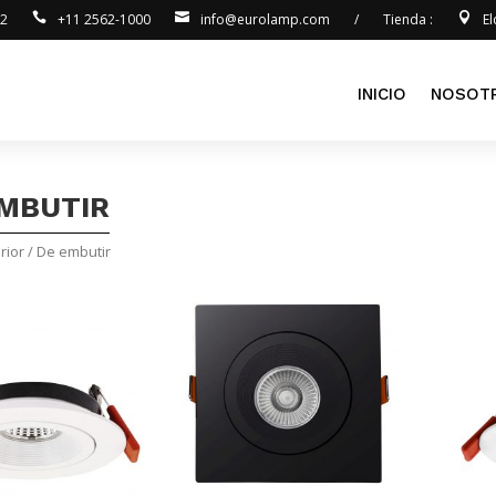
92
+11 2562-1000
info@eurolamp.com
/
Tienda :
E
INICIO
NOSOT
EMBUTIR
rior
/ De embutir