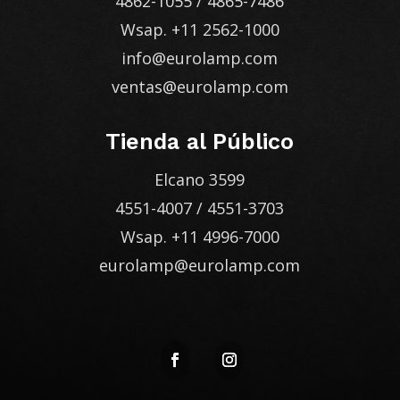
4862-1055
/
4865-7486
Wsap.
+11 2562-1000
info@eurolamp.com
ventas@eurolamp.com
Tienda al Público
Elcano 3599
4551-4007
/
4551-3703
Wsap.
+11 4996-7000
eurolamp@eurolamp.com