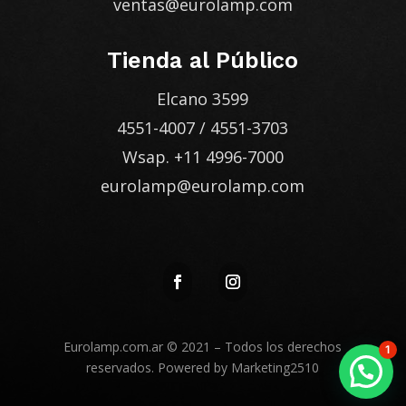
ventas@eurolamp.com
Tienda al Público
Elcano 3599
4551-4007
/
4551-3703
Wsap.
+11 4996-7000
eurolamp@eurolamp.com
Eurolamp.com.ar
© 2021 – Todos los derechos
1
reservados. Powered by
Marketing2510
Enviá tu consulta