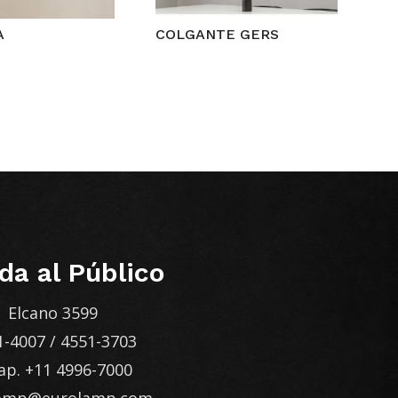
A
COLGANTE GERS
da al Público
Elcano 3599
1-4007
/
4551-3703
ap.
+11 4996-7000