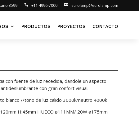
lcano 3599
+11 4996-7000
eurolamp@eurolamp.com
ROS
PRODUCTOS
PROYECTOS
CONTACTO
ia con fuente de luz recedida, dandole un aspecto
antideslumbrante con gran confort visual.
cto blanco //tono de luz calido 3000k/neutro 4000k
0w ø120mm H:45mm HUECO ø111MM/ 20W ø175mm