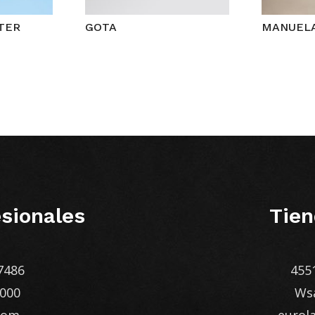
TER
GOTA
MANUEL
sionales
Tien
7486
455
1000
Ws