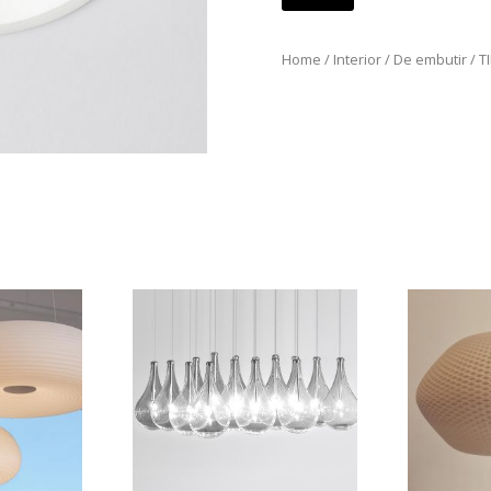
Home
/
Interior
/
De embutir
/ T