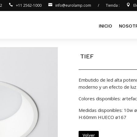
92
+11 2562-1000
info@eurolamp.com
/
Tienda :
E
INICIO
NOSOT
TIEF
Embutido de led alta potenc
moderno y un efecto de luz 
Colores disponibles: artefa
Medidas disponibles: 1
H:60mm HUECO ø167
Volver