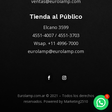
ventas@eurolamp.com
Tienda al Público
Elcano 3599
4551-4007
/
4551-3703
Wsap.
+11 4996-7000
eurolamp@eurolamp.com
Eurolamp.com.ar
© 2021 – Todos los derechos
1
reservados. Powered by
Marketing2510
Enviá tu consulta