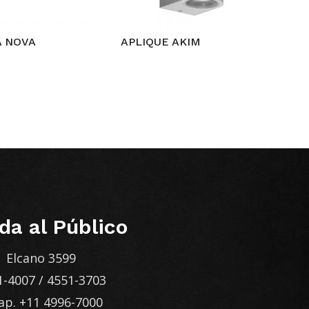
 NOVA
APLIQUE AKIM
da al Público
Elcano 3599
1-4007
/
4551-3703
ap.
+11 4996-7000