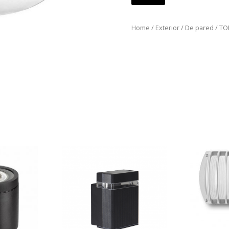
Home
/
Exterior
/
De pared
/ T