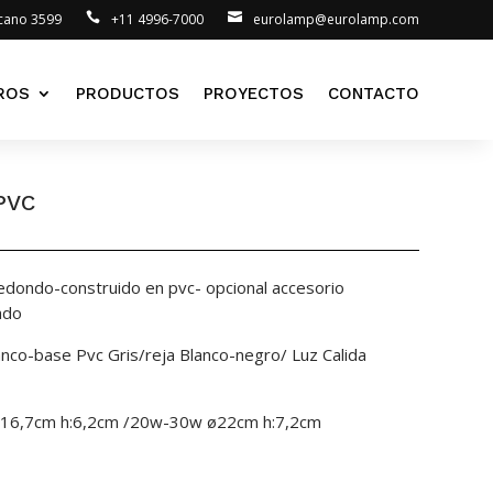
lcano 3599
+11 4996-7000
eurolamp@eurolamp.com
ROS
PRODUCTOS
PROYECTOS
CONTACTO
PVC
redondo-construido en pvc- opcional accesorio
ado
anco-base Pvc Gris/reja Blanco-negro/ Luz Calida
 ø16,7cm h:6,2cm /20w-30w ø22cm h:7,2cm