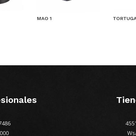
MAO 1
TORTUGA
sionales
Tien
7486
455
1000
Ws