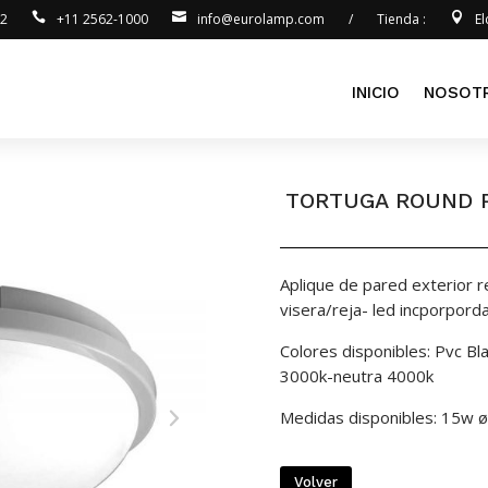
92
+11 2562-1000
info@eurolamp.com
/
Tienda :
E
INICIO
NOSOT
TORTUGA ROUND 
Aplique de pared exterior 
visera/reja- led incporpord
Colores disponibles: Pvc Bl
3000k-neutra 4000k
Medidas disponibles: 15w
Volver