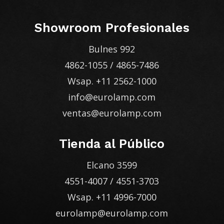
Showroom Profesionales
Bulnes 992
4862-1055
/
4865-7486
Wsap.
+11 2562-1000
info@eurolamp.com
ventas@eurolamp.com
Tienda al Público
Elcano 3599
4551-4007
/
4551-3703
Wsap.
+11 4996-7000
eurolamp@eurolamp.com