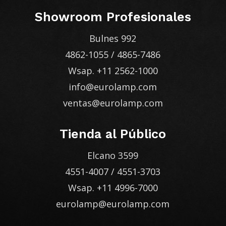
Showroom Profesionales
Bulnes 992
4862-1055
/
4865-7486
Wsap.
+11 2562-1000
info@eurolamp.com
ventas@eurolamp.com
Tienda al Público
Elcano 3599
4551-4007
/
4551-3703
Wsap.
+11 4996-7000
eurolamp@eurolamp.com