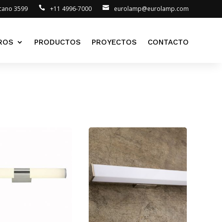
lcano 3599
+11 4996-7000
eurolamp@eurolamp.com
ROS
PRODUCTOS
PROYECTOS
CONTACTO