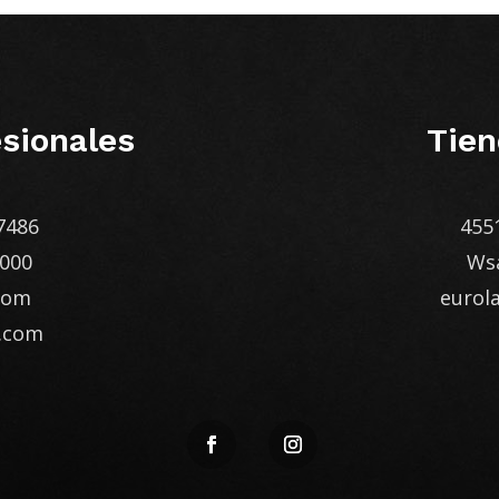
sionales
Tien
7486
455
1000
Ws
com
euro
.com