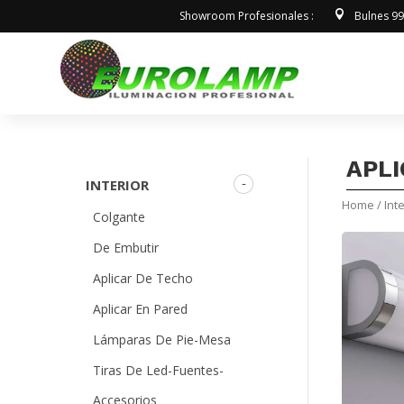
Showroom Profesionales :
Bulnes 9
APLI
INTERIOR
Home
/
Inte
Colgante
De Embutir
Aplicar De Techo
Aplicar En Pared
Lámparas De Pie-Mesa
Tiras De Led-Fuentes-
Accesorios