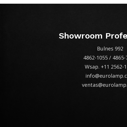
Showroom Profe
Bulnes 992
4862-1055
/
4865-
Wsap.
+11 2562-
info@eurolamp.
ventas@eurolamp