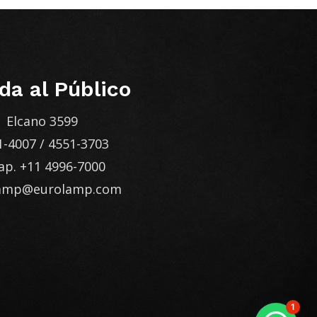
da al Público
Elcano 3599
1-4007
/
4551-3703
ap.
+11 4996-7000
lamp@eurolamp.com
1