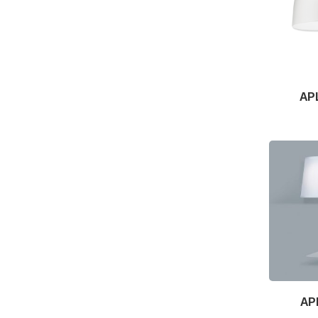
AP
AP