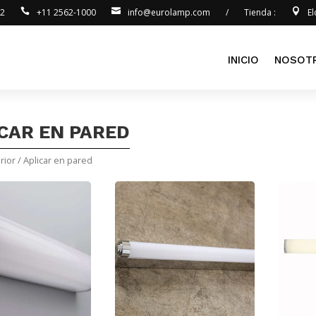
92
+11 2562-1000
info@eurolamp.com
/
Tienda :
E
INICIO
NOSOT
CAR EN PARED
rior
/ Aplicar en pared